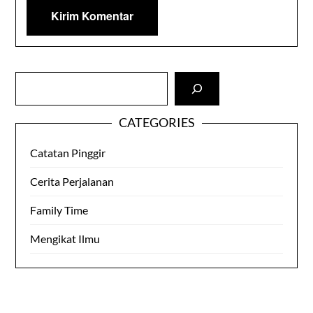
Cari
CATEGORIES
Catatan Pinggir
Cerita Perjalanan
Family Time
Mengikat Ilmu