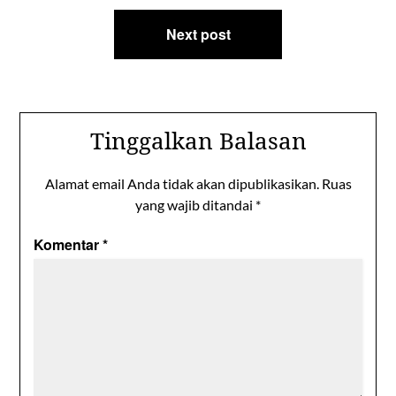
Next post
Tinggalkan Balasan
Alamat email Anda tidak akan dipublikasikan.
Ruas
yang wajib ditandai
*
Komentar
*