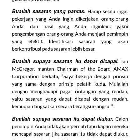
Buatlah sasaran yang pantas.
Harap selalu ingat
pekerjaan yang Anda ingin dikerjakan orang-orang
Anda, dan hasil yang Anda inginkan: yakni
pengembangan orang-orang Anda menjadi pemimpin
yang efektif. Identifikasi sasaran yang akan
berkontribusi pada sasaran lebih besar.
Buatlah supaya sasaran itu dapat dicapai.
Ian
McGregor, mantan Chairman of the Board AMAX
Corporation berkata, “Saya bekerja dengan prinsip
yang sama dengan prinsip
pelatih
kuda. Mulailah
dengan menghadapi pagar rintangan yang rendah,
yaitu sasaran yang dapat dicapai dengan mudah,
kemudian tingkatkan secara berangsur-angsur”.
Buatlah supaya sasaran itu dapat diukur.
Calon
pemimpin Anda tidak akan pernah tahu kapan mereka
mencapai sasaran jika sasaran itu tidak dapat diukur.