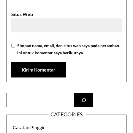
Situs Web
Simpan nama, email, dan situs web saya pada peramban
ini untuk komentar saya berikutnya.
Cari
CATEGORIES
Catatan Pinggir