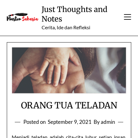
Skip
Just Thoughts and
to
Notes
content
Cerita, Ide dan Refleksi
ORANG TUA TELADAN
Posted on
September 9, 2021
By admin
Menjadi teladan adalah cita-cita luhur setiap insan.