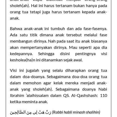
sholeh(ah). Hal ini harus tertanam bukan hanya pada
orang tua tetapi juga harus tertanam kepada anak-
anak.
Bahwa anak-anak ini tumbuh dan ada fase-fasenya.
Ada satu titik dimana anak tersebut melalui fase
membangun dirinya. Nah pada saat itu anak biasanya
akan mempertanyakan dirinya. Mau seperti apa dia
kedepannya. Sehingga disini pentingnya visi
kesholea(ha)n ini ditanamkan sejak awal.
Visi ini jugalah yang selalu diharapkan orang tua
dalam doa-doanya. Sebagaimana doa-doa orang tua
dalam memohon agar kelak mereka menjadi anak-
anak yang sholeh(ah). Sebagaimana doanya Nabi
Ibrahim ‘alaihissalam dalam QS. Al-Qashshash: 110
ketika meminta anak.
رَبِّ هَبْ لِي مِنَ الصَّالِحِينَ
(Rabbi habli minash shalihin)