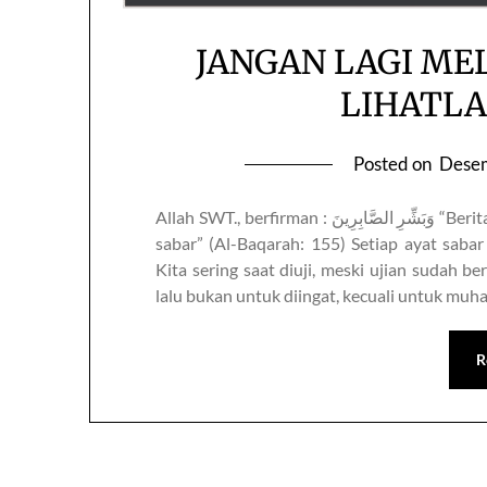
JANGAN LAGI ME
LIHATLA
Posted on
Desem
Allah SWT., berfirman : ‏وَبَشِّرِ الصَّابِرِينَ “Beritahukanlah kabar gembira kepada orang-orang yang
sabar” (Al-Baqarah: 155) Setiap ayat sabar 
Kita sering saat diuji, meski ujian sudah b
lalu bukan untuk diingat, kecuali untuk mu
R