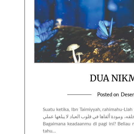
DUA NIK
Posted on
Desem
Suatu ketika, Ibn Taimiyyah, rahimahu-Llah ditanya : بين نعمتين ﻻ أدري أيتهما
لقه، ومودة ألقاها في قلوب العباد ﻻ يبلغها عملي
Bagaimana keadaanmu di pagi ini? Beliau 
tahu…