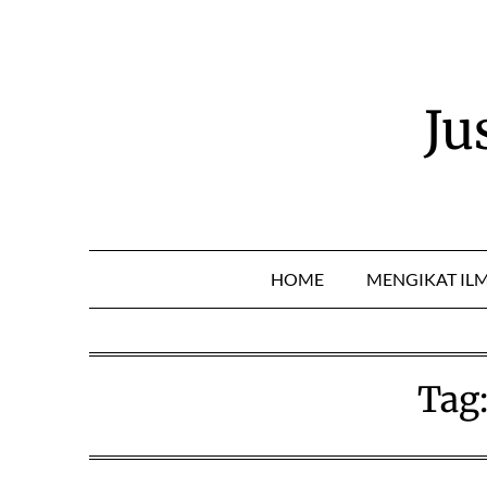
Skip
to
content
Ju
HOME
MENGIKAT IL
Tag