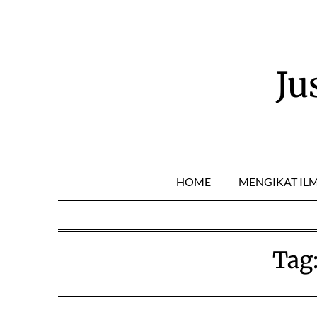
Skip
to
content
Ju
HOME
MENGIKAT IL
Tag