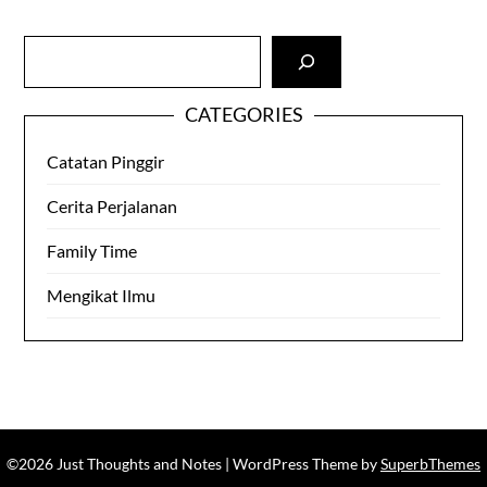
Cari
CATEGORIES
Catatan Pinggir
Cerita Perjalanan
Family Time
Mengikat Ilmu
©2026 Just Thoughts and Notes
| WordPress Theme by
SuperbThemes