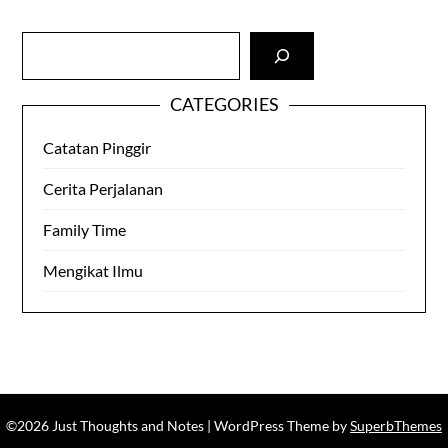
Cari
CATEGORIES
Catatan Pinggir
Cerita Perjalanan
Family Time
Mengikat Ilmu
©2026 Just Thoughts and Notes
| WordPress Theme by
SuperbThemes