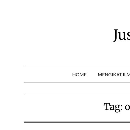
Skip
to
content
Ju
HOME
MENGIKAT IL
Tag:
o