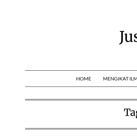
Skip
to
content
Ju
HOME
MENGIKAT IL
Ta